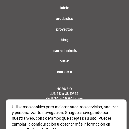
(current)
inicio
productos
proyectos
blog
mantenimiento
outlet
contacto
HORARIO
LUNES a JUEVES
de 8:30 a 19:00 horas
VIERNES
Utilizamos cookies para mejorar nuestros servicios, analizar
de 8:30 a 14:30 horas
y personalizar tu navegación. Si sigues navegando por
nuestra web, consideramos que aceptas su uso. Puedes
C/ General Álvarez de Castro, 6 Madrid 28010
cambiar la configuración u obtener más información en
Tel.: 914 489 344 / email: info@detarima.com