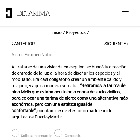
Toggle
navigat
Inicio
Proyectos
ANTERIOR
SIGUIENTE
Alerce Europeo Natur
Al tratarse de una vivienda en esquina, se buscó la dirección
de entrada de la luz a la hora de diseñar los espacios y el
mobiliario. Era casi obligatorio crear un ambiente cálido y
relajado, y aquí la madera sumaba.
“Retiramos la tarima de
pino Melis que estaba oculta bajo capas de suelo vinílico,
para colocar una tarima de alerce como una alternativa más
económica, pero con una estética igual de
confortable”,
cuentan desde el estudio madrileño de
arquitectos PuertoyMartín.
Solicita Información.
Compartir.