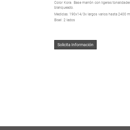
Color Kora: Base marrón con ligeras tonalidades
blanqueado.
Medidas: 190x14/3x largos varios hasta 2400
Bisel: 2 lados
Solicita Información