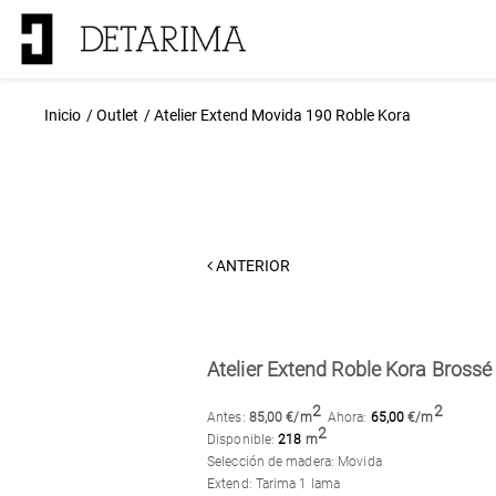
Inicio
Outlet
Atelier Extend Movida 190 Roble Kora
ANTERIOR
Atelier Extend Roble Kora Brossé
2
2
Antes:
85,00 €/m
Ahora:
65,00
€/m
2
Disponible:
218
m
Selección de madera: Movida
Extend: Tarima 1 lama