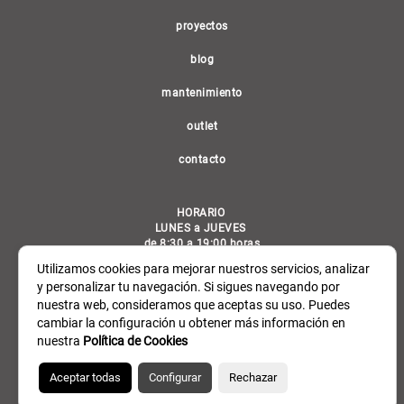
proyectos
blog
mantenimiento
outlet
contacto
HORARIO
LUNES a JUEVES
de 8:30 a 19:00 horas
VIERNES
Utilizamos cookies para mejorar nuestros servicios, analizar
de 8:30 a 14:30 horas
y personalizar tu navegación. Si sigues navegando por
nuestra web, consideramos que aceptas su uso. Puedes
C/ General Álvarez de Castro, 6 Madrid 28010
cambiar la configuración u obtener más información en
Tel.: 914 489 344 / email: info@detarima.com
nuestra
Política de Cookies
Aceptar todas
Configurar
Rechazar